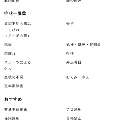
股関節痛
膝の痛み
症状一覧②
原因不明の痛み
骨折
・しびれ
（足・足の裏）
脱臼
捻挫・腱炎・腱鞘炎
肉離れ
打撲
スポーツによる
外反母趾
ケガ
産後の不調
むくみ・冷え
更年期障害
おすすめ
交通事故施術
労災施術
保険施術
骨格矯正