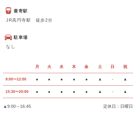
最寄駅
JR高円寺駅 徒歩2分
駐車場
なし
月
火
水
木
金
土
日
祝
●
●
●
●
●
▲
-
▲
9:00〜12:00
●
●
●
●
●
▲
-
▲
15:30〜20:00
▲9:00～16:45
定休日：日曜日