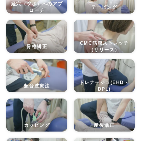
経穴（ツボ）へのアプ
テーピング
ローチ
CMC筋膜ストレッチ
骨格矯正
（リリース）
ドレナージュ(EHD・
超音波療法
DPL)
カッピング
産後矯正