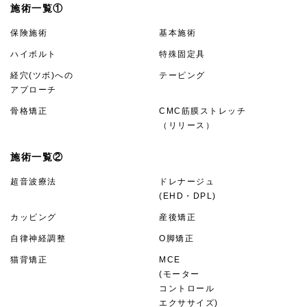
施術一覧①
保険施術
基本施術
ハイボルト
特殊固定具
経穴(ツボ)への
テーピング
アプローチ
骨格矯正
CMC筋膜ストレッチ
（リリース）
施術一覧②
超音波療法
ドレナージュ
(EHD・DPL)
カッピング
産後矯正
自律神経調整
O脚矯正
猫背矯正
MCE
(モーター
コントロール
エクササイズ)