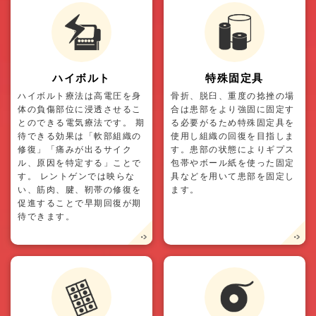
ハイボルト
特殊固定具
ハイボルト療法は高電圧を身
骨折、脱臼、重度の捻挫の場
体の負傷部位に浸透させるこ
合は患部をより強固に固定す
とのできる電気療法です。 期
る必要がるため特殊固定具を
待できる効果は「軟部組織の
使用し組織の回復を目指しま
修復」「痛みが出るサイク
す。患部の状態によりギプス
ル、原因を特定する」ことで
包帯やボール紙を使った固定
す。 レントゲンでは映らな
具などを用いて患部を固定し
い、筋肉、腱、靭帯の修復を
ます。
促進することで早期回復が期
待できます。