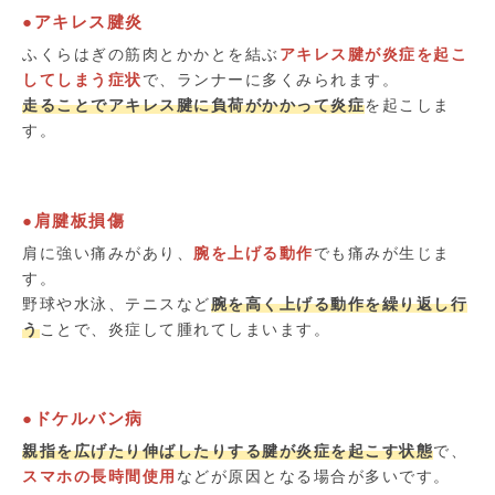
●アキレス腱炎
ふくらはぎの筋肉とかかとを結ぶ
アキレス腱が炎症を起こ
してしまう症状
で、ランナーに多くみられます。
走ることでアキレス腱に負荷がかかって炎症
を起こしま
す。
●肩腱板損傷
肩に強い痛みがあり、
腕を上げる動作
でも痛みが生じま
す。
野球や水泳、テニスなど
腕を高く上げる動作を繰り返し行
う
ことで、炎症して腫れてしまいます。
●ドケルバン病
親指を広げたり伸ばしたりする腱が炎症を起こす状態
で、
スマホの長時間使用
などが原因となる場合が多いです。