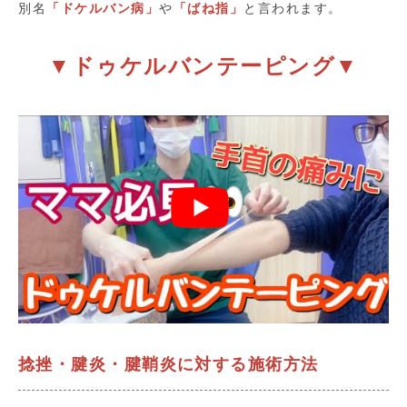
別名
「ドケルバン病」
や
「ばね指」
と言われます。
▼ドゥケルバンテーピング▼
捻挫・腱炎・腱鞘炎に対する施術方法