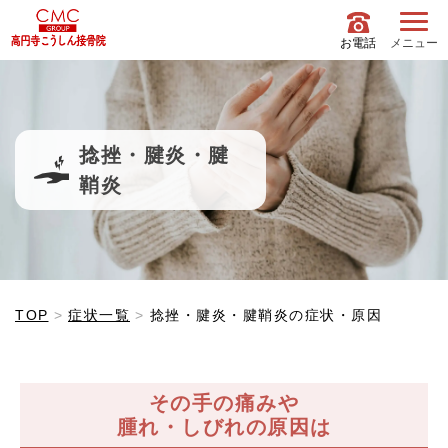
お電話
メニュー
捻挫・腱炎・腱
鞘炎
TOP
症状一覧
捻挫・腱炎・腱鞘炎の症状・原因
その手の痛みや
腫れ・しびれの原因は