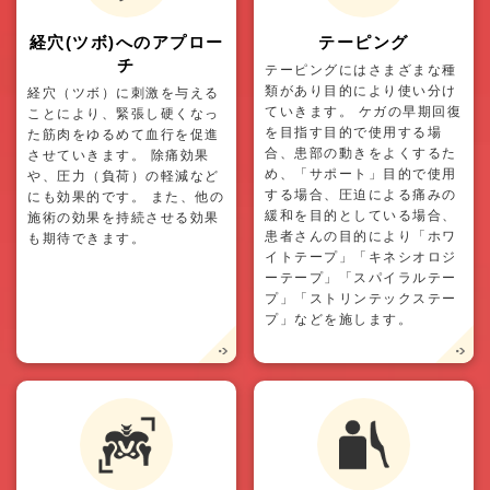
経穴(ツボ)へのアプロー
テーピング
チ
テーピングにはさまざまな種
類があり目的により使い分け
経穴（ツボ）に刺激を与える
ていきます。 ケガの早期回復
ことにより、緊張し硬くなっ
を目指す目的で使用する場
た筋肉をゆるめて血行を促進
合、患部の動きをよくするた
させていきます。 除痛効果
め、「サポート」目的で使用
や、圧力（負荷）の軽減など
する場合、圧迫による痛みの
にも効果的です。 また、他の
緩和を目的としている場合、
施術の効果を持続させる効果
患者さんの目的により「ホワ
も期待できます。
イトテープ」「キネシオロジ
ーテープ」「スパイラルテー
プ」「ストリンテックステー
プ」などを施します。