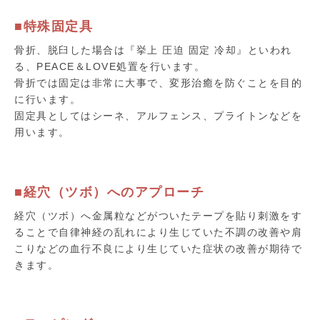
■特殊固定具
骨折、脱臼した場合は『挙上 圧迫 固定 冷却』といわれ
る、PEACE＆LOVE処置を行います。
骨折では固定は非常に大事で、変形治癒を防ぐことを目的
に行います。
固定具としてはシーネ、アルフェンス、プライトンなどを
用います。
■経穴（ツボ）へのアプローチ
経穴（ツボ）へ金属粒などがついたテープを貼り刺激をす
ることで自律神経の乱れにより生じていた不調の改善や肩
こりなどの血行不良により生じていた症状の改善が期待で
きます。