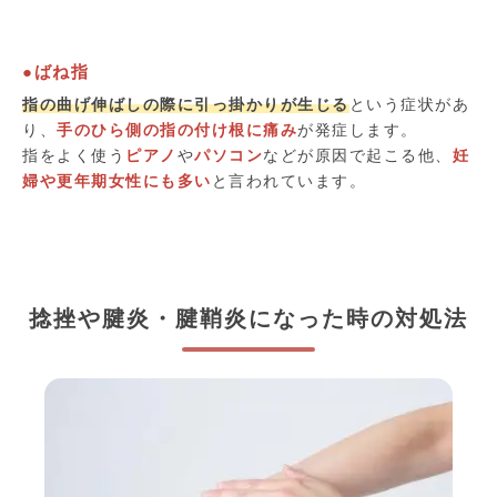
●ばね指
指の曲げ伸ばしの際に引っ掛かりが生じる
という症状があ
り、
手のひら側の指の付け根に痛み
が発症します。
指をよく使う
ピアノ
や
パソコン
などが原因で起こる他、
妊
婦や更年期女性にも多い
と言われています。
捻挫や腱炎・腱鞘炎になった時の対処法