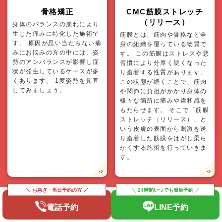
骨格矯正
CMC筋膜ストレッチ
（リリース）
身体のバランスの崩れにより
生じた痛みに特化した施術で
筋膜とは、筋肉や骨格など全
す。 原因が思い当たらない痛
身の組織を覆っている物質で
みにお悩みの方の中には、姿
す。 この筋膜はストレスや悪
勢のアンバランスが影響し症
習慣により分厚く硬くなった
状が発生しているケースが多
り癒着する性質があります。
くあります。 1度姿勢を見直
この状態が続くことで、筋肉
してみましょう。
や関節に負担がかかり身体の
様々な箇所に痛みや違和感を
もたらせます。 そこで「筋膜
ストレッチ（リリース）」と
いう皮膚の表面から刺激を送
り癒着した筋膜をはがし柔ら
かくする施術を行っていきま
す。
電話予約
LINE予約