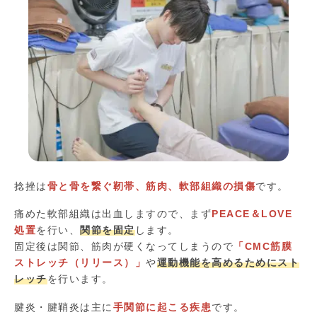
捻挫は
骨と骨を繋ぐ靭帯、筋肉、軟部組織の損傷
です。
痛めた軟部組織は出血しますので、まず
PEACE＆LOVE
処置
を行い、
関節を固定
します。
固定後は関節、筋肉が硬くなってしまうので
「CMC筋膜
ストレッチ（リリース）」
や
運動機能を高めるためにスト
レッチ
を行います。
腱炎・腱鞘炎は主に
手関節に起こる疾患
です。