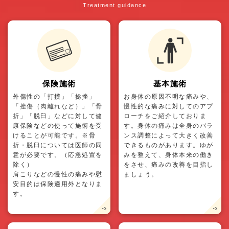
Treatment guidance
保険施術
基本施術
外傷性の「打撲」「捻挫」
お身体の原因不明な痛みや、
「挫傷（肉離れなど）」「骨
慢性的な痛みに対してのアプ
折」「脱臼」などに対して健
ローチをご紹介しておりま
康保険などの使って施術を受
す。身体の痛みは全身のバラ
けることが可能です。※骨
ンス調整によって大きく改善
折・脱臼については医師の同
できるものがあります。ゆが
意が必要です。（応急処置を
みを整えて、身体本来の働き
除く）
をさせ、痛みの改善を目指し
肩こりなどの慢性の痛みや慰
ましょう。
安目的は保険適用外となりま
す。