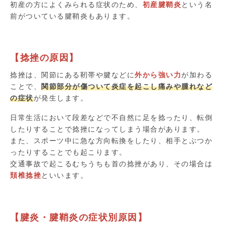
初産の方によくみられる症状のため、
初産腱鞘炎
という名
前がついている腱鞘炎もあります。
【捻挫の原因】
捻挫は、関節にある靭帯や腱などに
外から強い力
が加わる
ことで、
関節部分が傷ついて炎症を起こし痛みや腫れなど
の症状
が発生します。
日常生活において段差などで不自然に足を捻ったり、転倒
したりすることで捻挫になってしまう場合があります。
また、スポーツ中に急な方向転換をしたり、相手とぶつか
ったりすることでも起こります。
交通事故で起こるむちうちも首の捻挫があり、その場合は
頚椎捻挫
といいます。
【腱炎・腱鞘炎の症状別原因】