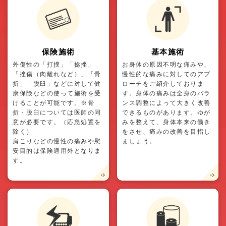
保険施術
基本施術
外傷性の「打撲」「捻挫」
お身体の原因不明な痛みや、
「挫傷（肉離れなど）」「骨
慢性的な痛みに対してのアプ
折」「脱臼」などに対して健
ローチをご紹介しておりま
康保険などの使って施術を受
す。身体の痛みは全身のバラ
けることが可能です。※骨
ンス調整によって大きく改善
折・脱臼については医師の同
できるものがあります。ゆが
意が必要です。（応急処置を
みを整えて、身体本来の働き
除く）
をさせ、痛みの改善を目指し
肩こりなどの慢性の痛みや慰
ましょう。
安目的は保険適用外となりま
す。