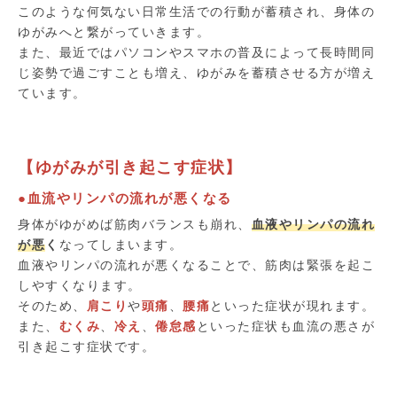
このような何気ない日常生活での行動が蓄積され、身体の
ゆがみへと繋がっていきます。
また、最近ではパソコンやスマホの普及によって長時間同
じ姿勢で過ごすことも増え、ゆがみを蓄積させる方が増え
ています。
【ゆがみが引き起こす症状】
●血流やリンパの流れが悪くなる
身体がゆがめば筋肉バランスも崩れ、
血液やリンパの流れ
が悪
く
なってしまいます。
血液やリンパの流れが悪くなることで、筋肉は緊張を起こ
しやすくなります。
そのため、
肩こり
や
頭痛
、
腰痛
といった症状が現れます。
また、
むくみ
、
冷え
、
倦怠感
といった症状も血流の悪さが
引き起こす症状です。