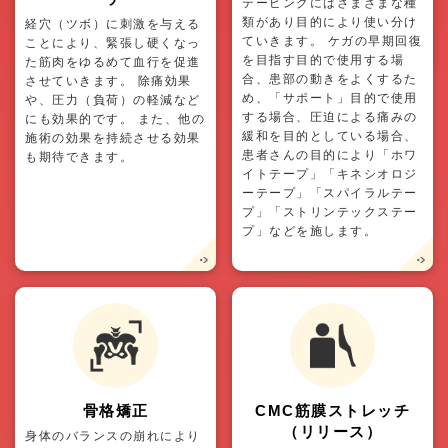
テーピングにはさまざまな種
類があり目的により使い分け
経穴（ツボ）に刺激を与える
ていきます。 ケガの早期回復
ことにより、緊張し硬くなっ
を目指す目的で使用する場
た筋肉をゆるめて血行を促進
合、患部の動きをよくするた
させていきます。 除痛効果
め、「サポート」目的で使用
や、圧力（負荷）の軽減など
する場合、圧迫による痛みの
にも効果的です。 また、他の
緩和を目的としている場合、
施術の効果を持続させる効果
患者さんの目的により「ホワ
も期待できます。
イトテープ」「キネシオロジ
ーテープ」「スパイラルテー
プ」「ストリンテックステー
プ」などを施します。
骨格矯正
CMC筋膜ストレッチ
（リリース）
身体のバランスの崩れにより