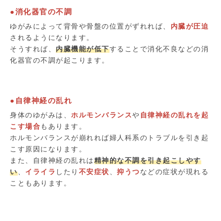
●消化器官の不調
ゆがみによって背骨や骨盤の位置がずれれば、
内臓が圧迫
されるようになります。
そうすれば、
内臓機能が低下
することで消化不良などの消
化器官の不調が起こります。
●自律神経の乱れ
身体のゆがみは、
ホルモンバランス
や
自律神経の乱れを起
こす場合
もあります。
ホルモンバランスが崩れれば婦人科系のトラブルを引き起
こす原因になります。
また、自律神経の乱れは
精神的な不調を引き起こしやす
い
、
イライラ
したり
不安症状
、
抑うつ
などの症状が現れる
こともあります。