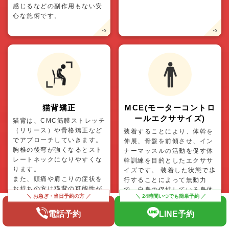
感じるなどの副作用もない安
心な施術です。
猫背矯正
MCE(モーターコントロ
ールエクササイズ)
猫背は、CMC筋膜ストレッチ
（リリース）や骨格矯正など
装着することにより、体幹を
でアプローチしていきます。
伸展、骨盤を前傾させ、イン
胸椎の後弯が強くなるとスト
ナーマッスルの活動を促す体
レートネックになりやすくな
幹訓練を目的としたエクササ
ります。
イズです。 装着した状態で歩
また、頭痛や肩こりの症状を
行することによって無動力
お持ちの方は猫背の可能性が
で、自身の保持している身体
高いです。ご自宅でもできる
能力を使い、更に身体能力及
猫背矯正もお伝えしていま
び運動能力を向上させる効果
電話予約
LINE予約
す。
が期待できます。
デスクワークなどによって丸