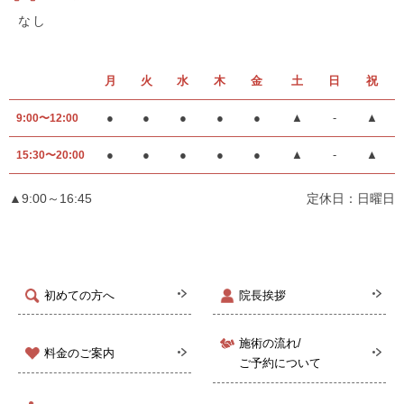
なし
月
火
水
木
金
土
日
祝
●
●
●
●
●
▲
-
▲
9:00〜12:00
●
●
●
●
●
▲
-
▲
15:30〜20:00
▲9:00～16:45
定休日：日曜日
初めての方へ
院長挨拶
施術の流れ/
料金のご案内
ご予約について