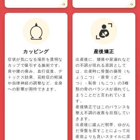
カッピング
産後矯正
症状が気になる場所を透明な
出産後に、腰痛や尿漏れなど
カップで吸引する施術です。
の不調が現れる原因として
肩や腰の痛み、血行促進、デ
は、出産時に骨盤の腸骨（ち
トックス効果、花粉症の軽減
ょうこつ）・座骨（ざこ
や自律神経の調整など、全身
つ）・恥骨（ちこつ）の3種
への影響が期待できます。
類の骨のバランスが崩れてし
まうことだと言われていま
す。
産後矯正ではこのバランスを
整え不調の改善を目指してい
きます。
出産後に緩んだ靭帯、ゆがん
だ骨盤を戻すことによって出
産前よりも良いスタイルに戻