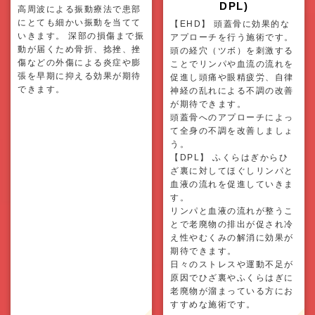
DPL)
高周波による振動療法で患部
にとても細かい振動を当てて
【EHD】 頭蓋骨に効果的な
いきます。 深部の損傷まで振
アプローチを行う施術です。
動が届くため骨折、捻挫、挫
頭の経穴（ツボ）を刺激する
傷などの外傷による炎症や膨
ことでリンパや血流の流れを
張を早期に抑える効果が期待
促進し頭痛や眼精疲労、自律
できます。
神経の乱れによる不調の改善
が期待できます。
頭蓋骨へのアプローチによっ
て全身の不調を改善しましょ
う。
【DPL】 ふくらはぎからひ
ざ裏に対してほぐしリンパと
血液の流れを促進していきま
す。
リンパと血液の流れが整うこ
とで老廃物の排出が促され冷
え性やむくみの解消に効果が
期待できます。
日々のストレスや運動不足が
原因でひざ裏やふくらはぎに
老廃物が溜まっている方にお
すすめな施術です。