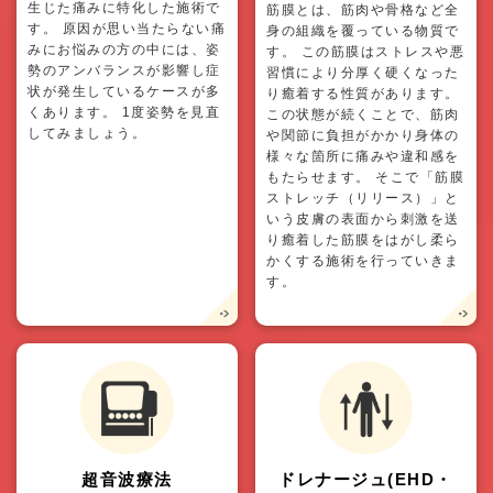
生じた痛みに特化した施術で
筋膜とは、筋肉や骨格など全
す。 原因が思い当たらない痛
身の組織を覆っている物質で
みにお悩みの方の中には、姿
す。 この筋膜はストレスや悪
勢のアンバランスが影響し症
習慣により分厚く硬くなった
状が発生しているケースが多
り癒着する性質があります。
くあります。 1度姿勢を見直
この状態が続くことで、筋肉
してみましょう。
や関節に負担がかかり身体の
様々な箇所に痛みや違和感を
もたらせます。 そこで「筋膜
ストレッチ（リリース）」と
いう皮膚の表面から刺激を送
り癒着した筋膜をはがし柔ら
かくする施術を行っていきま
す。
超音波療法
ドレナージュ(EHD・