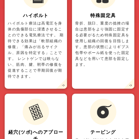
ハイボルト
特殊固定具
ハイボルト療法は高電圧を身
骨折、脱臼、重度の捻挫の場
体の負傷部位に浸透させるこ
合は患部をより強固に固定す
とのできる電気療法です。 期
る必要がるため特殊固定具を
待できる効果は「軟部組織の
使用し組織の回復を目指しま
修復」「痛みが出るサイク
す。患部の状態によりギプス
ル、原因を特定する」ことで
包帯やボール紙を使った固定
す。 レントゲンでは映らな
具などを用いて患部を固定し
い、筋肉、腱、靭帯の修復を
ます。
促進することで早期回復が期
待できます。
経穴(ツボ)へのアプロー
テーピング
チ