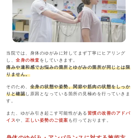
当院では、身体のゆがみに対してまず丁寧にヒアリング
し、
全身の検査
をしていきます。
痛みや違和感でお悩みの箇所とゆがみの箇所が同じとは限
りません。
そのため、
全身の状態や姿勢、関節や筋肉の状態をしっか
りと確認
し原因となっている箇所の見極めを行っていきま
す。
また、ゆがみ引き起こす可能性がある
習慣の改善のアドバ
イス
や、
正しい姿勢のご提案
も行っております。
身体のゆがみ・アンバランスに対する施術方