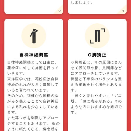
しましょう。
自律神経調整
O脚矯正
自律神経調整としては主に、
Ｏ脚矯正は、その原因に合わ
花粉症に対して施術を行って
せて股関節や膝、足関節など
いきます。
にアプローチしていきます。
東洋医学では、花粉症は自律
骨盤と下半身のバランスを整
神経の乱れが大きく影響して
える施術を行う場合もありま
いると言われています。
す。
そのため、頚椎から胸椎のゆ
「歩くと疲れやすい」「ガニ
がみを整えることで自律神経
股」「膝に痛みがある」その
による乱れを少なくしていき
ような方におすすめな施術で
ます。
す。
また耳ツボを刺激しアプロー
チすることもあります。 薬の
ように眠たくなる、倦怠感を