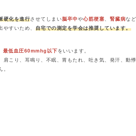
脈硬化を進行
させてしまい
脳卒中
や
心筋梗塞
、
腎臓病
な
出やすいため、
自宅での測定を学会は推奨しています。
、
最低血圧60mmhg以下
をいいます。
、肩こり、耳鳴り、不眠、胃もたれ、吐き気、発汗、動
ん。