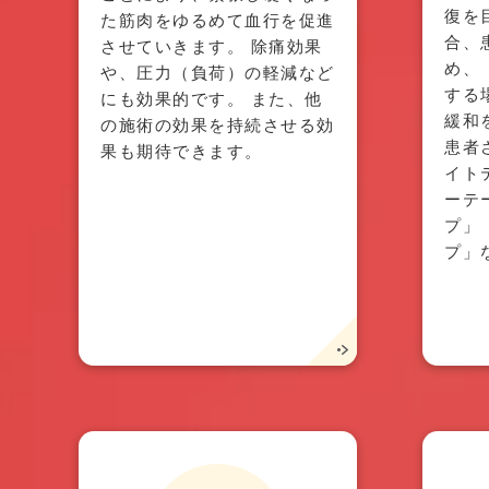
復を
た筋肉をゆるめて血行を促進
合、
させていきます。 除痛効果
め、
や、圧力（負荷）の軽減など
する
にも効果的です。 また、他
緩和
の施術の効果を持続させる効
患者
果も期待できます。
イト
ーテ
プ」
プ」