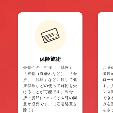
保険施術
外傷性の「打撲」「捻挫」
お身
「挫傷（肉離れなど）」「骨
慢性
折」「脱臼」などに対して健
ロー
康保険などの使って施術を受
す。
けることが可能です。※骨
ンス
折・脱臼については医師の同
でき
意が必要です。（応急処置を
みを
除く）
をさ