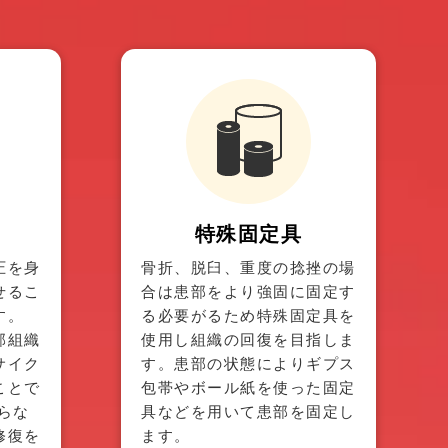
特殊固定具
圧を身
骨折、脱臼、重度の捻挫の場
せるこ
合は患部をより強固に固定す
す。
る必要がるため特殊固定具を
部組織
使用し組織の回復を目指しま
サイク
す。患部の状態によりギプス
ことで
包帯やボール紙を使った固定
らな
具などを用いて患部を固定し
修復を
ます。