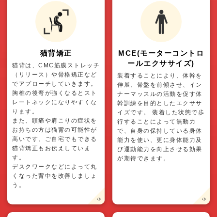
猫背矯正
MCE(モーターコントロ
ールエクササイズ)
猫背は、CMC筋膜ストレッチ
（リリース）や骨格矯正など
装着することにより、体幹を
でアプローチしていきます。
伸展、骨盤を前傾させ、イン
胸椎の後弯が強くなるとスト
ナーマッスルの活動を促す体
レートネックになりやすくな
幹訓練を目的としたエクササ
ります。
イズです。 装着した状態で歩
また、頭痛や肩こりの症状を
行することによって無動力
お持ちの方は猫背の可能性が
で、自身の保持している身体
高いです。ご自宅でもできる
能力を使い、更に身体能力及
猫背矯正もお伝えしていま
び運動能力を向上させる効果
す。
が期待できます。
デスクワークなどによって丸
くなった背中を改善しましょ
う。