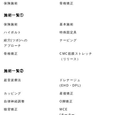
保険施術
骨格矯正
施術一覧①
保険施術
基本施術
ハイボルト
特殊固定具
経穴(ツボ)への
テーピング
アプローチ
骨格矯正
CMC筋膜ストレッチ
（リリース）
施術一覧②
超音波療法
ドレナージュ
(EHD・DPL)
カッピング
産後矯正
自律神経調整
O脚矯正
猫背矯正
MCE
(モーター