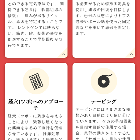
とのできる電気療法です。 期
る必要がるため特殊固定具を
待できる効果は「軟部組織の
使用し組織の回復を目指しま
修復」「痛みが出るサイク
す。患部の状態によりギプス
ル、原因を特定する」ことで
包帯やボール紙を使った固定
す。 レントゲンでは映らな
具などを用いて患部を固定し
い、筋肉、腱、靭帯の修復を
ます。
促進することで早期回復が期
待できます。
経穴(ツボ)へのアプロー
テーピング
チ
テーピングにはさまざまな種
類があり目的により使い分け
経穴（ツボ）に刺激を与える
ていきます。 ケガの早期回復
ことにより、緊張し硬くなっ
を目指す目的で使用する場
た筋肉をゆるめて血行を促進
合、患部の動きをよくするた
させていきます。 除痛効果
め、「サポート」目的で使用
や、圧力（負荷）の軽減など