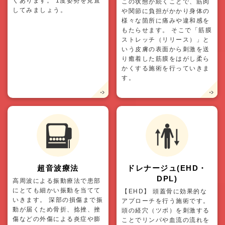
くあります。 1度姿勢を見直
この状態が続くことで、筋肉
してみましょう。
や関節に負担がかかり身体の
様々な箇所に痛みや違和感を
もたらせます。 そこで「筋膜
ストレッチ（リリース）」と
いう皮膚の表面から刺激を送
り癒着した筋膜をはがし柔ら
かくする施術を行っていきま
す。
超音波療法
ドレナージュ(EHD・
DPL)
高周波による振動療法で患部
にとても細かい振動を当てて
【EHD】 頭蓋骨に効果的な
いきます。 深部の損傷まで振
アプローチを行う施術です。
動が届くため骨折、捻挫、挫
頭の経穴（ツボ）を刺激する
傷などの外傷による炎症や膨
ことでリンパや血流の流れを