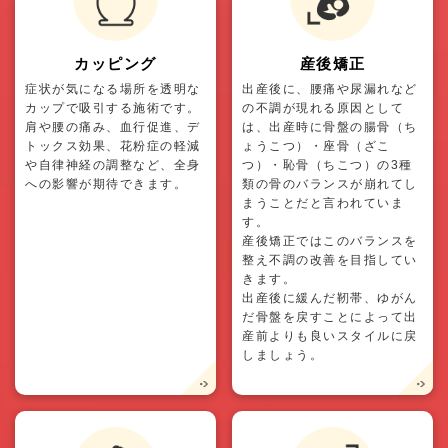
カッピング
産後矯正
症状が気になる場所を透明な
出産後に、腰痛や尿漏れなど
カップで吸引する施術です。
の不調が現れる原因として
肩や腰の痛み、血行促進、デ
は、出産時に骨盤の腸骨（ち
トックス効果、花粉症の軽減
ょうこつ）・座骨（ざこ
や自律神経の調整など、全身
つ）・恥骨（ちこつ）の3種
への影響が期待できます。
類の骨のバランスが崩れてし
まうことだと言われていま
す。
産後矯正ではこのバランスを
整え不調の改善を目指してい
きます。
出産後に緩んだ靭帯、ゆがん
だ骨盤を戻すことによって出
産前よりも良いスタイルに戻
しましょう。