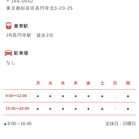
〒166-0002
東京都杉並区高円寺北3-20-25
最寄駅
JR高円寺駅 徒歩2分
駐車場
なし
月
火
水
木
金
土
日
祝
●
●
●
●
●
▲
-
▲
9:00〜12:00
●
●
●
●
●
▲
-
▲
15:30〜20:00
▲9:00～16:45
定休日：日曜日