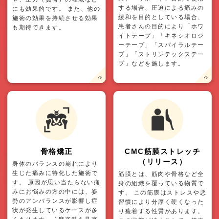
する場合、圧迫による痛みの
にも効果的です。 また、他の
緩和を目的としている場合、
施術の効果を持続させる効果
患者さんの目的により「ホワ
も期待できます。
イトテープ」「キネシオロジ
ーテープ」「スパイラルテー
プ」「ストリンテックステー
プ」などを施します。
骨格矯正
CMC筋膜ストレッチ
（リリース）
身体のバランスの崩れにより
生じた痛みに特化した施術で
筋膜とは、筋肉や骨格など全
す。 原因が思い当たらない痛
身の組織を覆っている物質で
みにお悩みの方の中には、姿
す。 この筋膜はストレスや悪
勢のアンバランスが影響し症
習慣により分厚く硬くなった
状が発生しているケースが多
り癒着する性質があります。