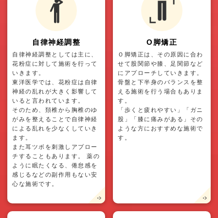
自律神経調整
O脚矯正
自律神経調整としては主に、
Ｏ脚矯正は、その原因に合わ
花粉症に対して施術を行って
せて股関節や膝、足関節など
いきます。
にアプローチしていきます。
東洋医学では、花粉症は自律
骨盤と下半身のバランスを整
神経の乱れが大きく影響して
える施術を行う場合もありま
いると言われています。
す。
そのため、頚椎から胸椎のゆ
「歩くと疲れやすい」「ガニ
がみを整えることで自律神経
股」「膝に痛みがある」その
による乱れを少なくしていき
ような方におすすめな施術で
ます。
す。
また耳ツボを刺激しアプロー
チすることもあります。 薬の
ように眠たくなる、倦怠感を
感じるなどの副作用もない安
心な施術です。