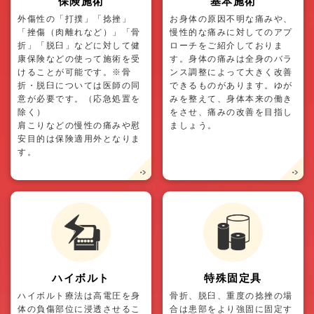
保険施術
基本施術
外傷性の「打撲」「捻挫」
お身体の原因不明な痛みや、
「挫傷（肉離れなど）」「骨
慢性的な痛みに対してのアプ
折」「脱臼」などに対して健
ローチをご紹介しておりま
康保険などの使って施術を受
す。身体の痛みは全身のバラ
けることが可能です。※骨
ンス調整によって大きく改善
折・脱臼については医師の同
できるものがあります。ゆが
意が必要です。（応急処置を
みを整えて、身体本来の働き
除く）
をさせ、痛みの改善を目指し
肩こりなどの慢性の痛みや慰
ましょう。
安目的は保険適用外となりま
す。
ハイボルト
特殊固定具
ハイボルト療法は高電圧を身
骨折、脱臼、重度の捻挫の場
体の負傷部位に浸透させるこ
合は患部をより強固に固定す