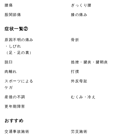
腰痛
ぎっくり腰
股関節痛
膝の痛み
症状一覧②
原因不明の痛み
骨折
・しびれ
（足・足の裏）
脱臼
捻挫・腱炎・腱鞘炎
肉離れ
打撲
スポーツによる
外反母趾
ケガ
産後の不調
むくみ・冷え
更年期障害
おすすめ
交通事故施術
労災施術