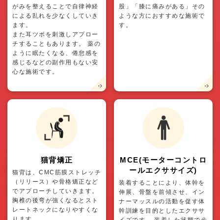
がみを整えることで自律神経
股」「膝に痛みがある」その
による乱れを少なくしていき
ような方におすすめな施術で
ます。
す。
また耳ツボを刺激しアプロー
チすることもあります。 薬の
ように眠たくなる、倦怠感を
感じるなどの副作用もない安
心な施術です。
猫背矯正
MCE(モーターコントロ
ールエクササイズ)
猫背は、CMC筋膜ストレッチ
（リリース）や骨格矯正など
装着することにより、体幹を
でアプローチしていきます。
伸展、骨盤を前傾させ、イン
胸椎の後弯が強くなるとスト
ナーマッスルの活動を促す体
レートネックになりやすくな
幹訓練を目的としたエクササ
ります。
イズです。 装着した状態で歩