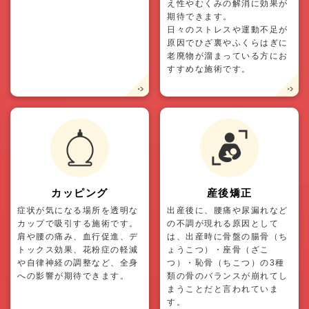
え性やむくみの解消に効果が
期待できます。
日々のストレスや運動不足が
原因でひざ裏やふくらはぎに
老廃物が溜まっている方にお
すすめな施術です。
カッピング
産後矯正
症状が気になる場所を透明な
出産後に、腰痛や尿漏れなど
カップで吸引する施術です。
の不調が現れる原因として
肩や腰の痛み、血行促進、デ
は、出産時に骨盤の腸骨（ち
トックス効果、花粉症の軽減
ょうこつ）・座骨（ざこ
や自律神経の調整など、全身
つ）・恥骨（ちこつ）の3種
への影響が期待できます。
類の骨のバランスが崩れてし
まうことだと言われていま
す。