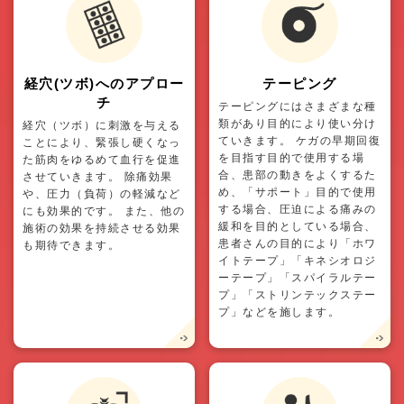
経穴(ツボ)へのアプロー
テーピング
チ
テーピングにはさまざまな種
類があり目的により使い分け
経穴（ツボ）に刺激を与える
ていきます。 ケガの早期回復
ことにより、緊張し硬くなっ
を目指す目的で使用する場
た筋肉をゆるめて血行を促進
合、患部の動きをよくするた
させていきます。 除痛効果
め、「サポート」目的で使用
や、圧力（負荷）の軽減など
する場合、圧迫による痛みの
にも効果的です。 また、他の
緩和を目的としている場合、
施術の効果を持続させる効果
患者さんの目的により「ホワ
も期待できます。
イトテープ」「キネシオロジ
ーテープ」「スパイラルテー
プ」「ストリンテックステー
プ」などを施します。