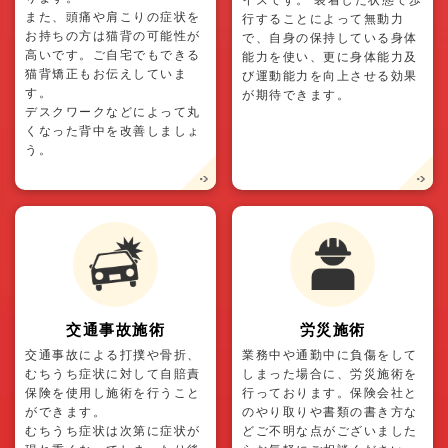
また、頭痛や肩こりの症状を
行することによって無動力
お持ちの方は猫背の可能性が
で、自身の保持している身体
高いです。ご自宅でもできる
能力を使い、更に身体能力及
猫背矯正もお伝えしていま
び運動能力を向上させる効果
す。
が期待できます。
デスクワークなどによって丸
くなった背中を改善しましょ
う。
交通事故施術
労災施術
交通事故による打撲や骨折、
業務中や通勤中に負傷をして
むちうち症状に対して自賠責
しまった場合に、労災施術を
保険を使用し施術を行うこと
行っております。保険会社と
ができます。
のやり取りや書類の書き方な
むちうち症状は次第に症状が
どご不明な点がございました