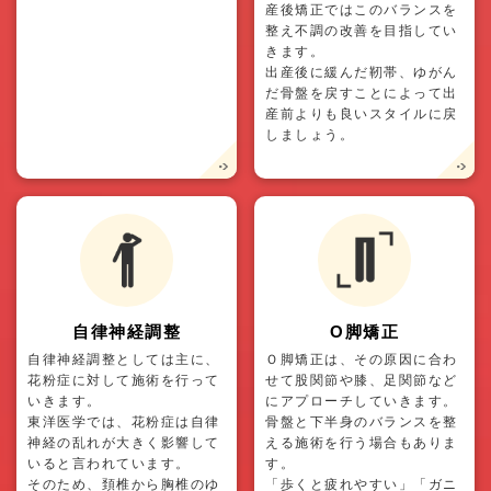
産後矯正ではこのバランスを
整え不調の改善を目指してい
きます。
出産後に緩んだ靭帯、ゆがん
だ骨盤を戻すことによって出
産前よりも良いスタイルに戻
しましょう。
自律神経調整
O脚矯正
自律神経調整としては主に、
Ｏ脚矯正は、その原因に合わ
花粉症に対して施術を行って
せて股関節や膝、足関節など
いきます。
にアプローチしていきます。
東洋医学では、花粉症は自律
骨盤と下半身のバランスを整
神経の乱れが大きく影響して
える施術を行う場合もありま
いると言われています。
す。
そのため、頚椎から胸椎のゆ
「歩くと疲れやすい」「ガニ