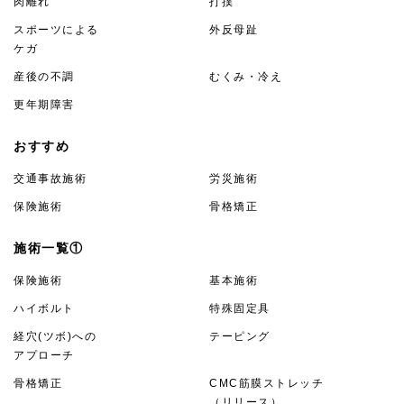
肉離れ
打撲
スポーツによる
外反母趾
ケガ
産後の不調
むくみ・冷え
更年期障害
おすすめ
交通事故施術
労災施術
保険施術
骨格矯正
施術一覧①
保険施術
基本施術
ハイボルト
特殊固定具
経穴(ツボ)への
テーピング
アプローチ
骨格矯正
CMC筋膜ストレッチ
（リリース）