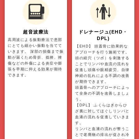
超音波療法
ドレナージュ(EHD・
DPL)
高周波による振動療法で患部
にとても細かい振動を当てて
【EHD】 頭蓋骨に効果的な
いきます。 深部の損傷まで振
アプローチを行う施術です。
動が届くため骨折、捻挫、挫
頭の経穴（ツボ）を刺激する
傷などの外傷による炎症や膨
ことでリンパや血流の流れを
張を早期に抑える効果が期待
促進し頭痛や眼精疲労、自律
できます。
神経の乱れによる不調の改善
が期待できます。
頭蓋骨へのアプローチによっ
て全身の不調を改善しましょ
う。
【DPL】 ふくらはぎからひ
ざ裏に対してほぐしリンパと
血液の流れを促進していきま
す。
リンパと血液の流れが整うこ
とで老廃物の排出が促され冷