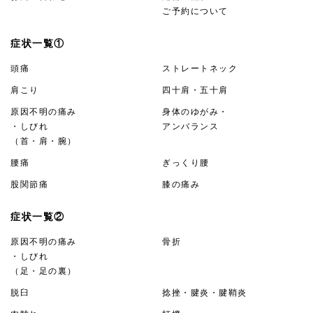
ご予約について
症状一覧①
頭痛
ストレートネック
肩こり
四十肩・五十肩
原因不明の痛み
身体のゆがみ・
・しびれ
アンバランス
（首・肩・腕）
腰痛
ぎっくり腰
股関節痛
膝の痛み
症状一覧②
原因不明の痛み
骨折
・しびれ
（足・足の裏）
脱臼
捻挫・腱炎・腱鞘炎