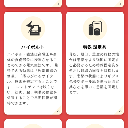
ハイボルト
特殊固定具
ハイボルト療法は高電圧を身
骨折、脱臼、重度の捻挫の場
体の負傷部位に浸透させるこ
合は患部をより強固に固定す
とのできる電気療法です。 期
る必要がるため特殊固定具を
待できる効果は「軟部組織の
使用し組織の回復を目指しま
修復」「痛みが出るサイク
す。患部の状態によりギプス
ル、原因を特定する」ことで
包帯やボール紙を使った固定
す。 レントゲンでは映らな
具などを用いて患部を固定し
い、筋肉、腱、靭帯の修復を
ます。
促進することで早期回復が期
待できます。