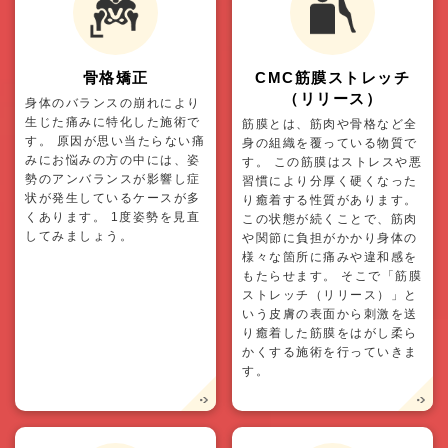
骨格矯正
CMC筋膜ストレッチ
（リリース）
身体のバランスの崩れにより
生じた痛みに特化した施術で
筋膜とは、筋肉や骨格など全
す。 原因が思い当たらない痛
身の組織を覆っている物質で
みにお悩みの方の中には、姿
す。 この筋膜はストレスや悪
勢のアンバランスが影響し症
習慣により分厚く硬くなった
状が発生しているケースが多
り癒着する性質があります。
くあります。 1度姿勢を見直
この状態が続くことで、筋肉
してみましょう。
や関節に負担がかかり身体の
様々な箇所に痛みや違和感を
もたらせます。 そこで「筋膜
ストレッチ（リリース）」と
いう皮膚の表面から刺激を送
り癒着した筋膜をはがし柔ら
かくする施術を行っていきま
す。