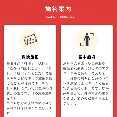
施術案内
Treatment guidance
保険施術
基本施術
外傷性の「打撲」「捻挫」
お身体の原因不明な痛みや、
「挫傷（肉離れなど）」「骨
慢性的な痛みに対してのアプ
折」「脱臼」などに対して健
ローチをご紹介しておりま
康保険などの使って施術を受
す。身体の痛みは全身のバラ
けることが可能です。※骨
ンス調整によって大きく改善
折・脱臼については医師の同
できるものがあります。ゆが
意が必要です。（応急処置を
みを整えて、身体本来の働き
除く）
をさせ、痛みの改善を目指し
肩こりなどの慢性の痛みや慰
ましょう。
安目的は保険適用外となりま
す。