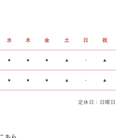
水
木
金
土
日
祝
●
●
●
▲
-
▲
●
●
●
▲
-
▲
定休日：日曜日
はこちら