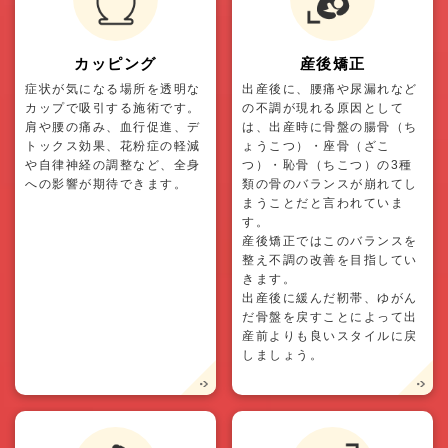
カッピング
産後矯正
症状が気になる場所を透明な
出産後に、腰痛や尿漏れなど
カップで吸引する施術です。
の不調が現れる原因として
肩や腰の痛み、血行促進、デ
は、出産時に骨盤の腸骨（ち
トックス効果、花粉症の軽減
ょうこつ）・座骨（ざこ
や自律神経の調整など、全身
つ）・恥骨（ちこつ）の3種
への影響が期待できます。
類の骨のバランスが崩れてし
まうことだと言われていま
す。
産後矯正ではこのバランスを
整え不調の改善を目指してい
きます。
出産後に緩んだ靭帯、ゆがん
だ骨盤を戻すことによって出
産前よりも良いスタイルに戻
しましょう。