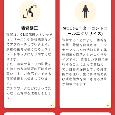
猫背矯正
MCE(モーターコントロ
ールエクササイズ)
猫背は、CMC筋膜ストレッチ
（リリース）や骨格矯正など
装着することにより、体幹を
でアプローチしていきます。
伸展、骨盤を前傾させ、イン
胸椎の後弯が強くなるとスト
ナーマッスルの活動を促す体
レートネックになりやすくな
幹訓練を目的としたエクササ
ります。
イズです。 装着した状態で歩
また、頭痛や肩こりの症状を
行することによって無動力
お持ちの方は猫背の可能性が
で、自身の保持している身体
高いです。ご自宅でもできる
能力を使い、更に身体能力及
猫背矯正もお伝えしていま
び運動能力を向上させる効果
す。
が期待できます。
デスクワークなどによって丸
くなった背中を改善しましょ
う。