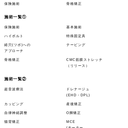
保険施術
骨格矯正
施術一覧①
保険施術
基本施術
ハイボルト
特殊固定具
経穴(ツボ)への
テーピング
アプローチ
骨格矯正
CMC筋膜ストレッチ
（リリース）
施術一覧②
超音波療法
ドレナージュ
(EHD・DPL)
カッピング
産後矯正
自律神経調整
O脚矯正
猫背矯正
MCE
(モーター