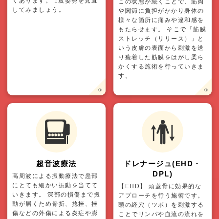
くあります。 1度姿勢を見直
この状態が続くことで、筋肉
してみましょう。
や関節に負担がかかり身体の
様々な箇所に痛みや違和感を
もたらせます。 そこで「筋膜
ストレッチ（リリース）」と
いう皮膚の表面から刺激を送
り癒着した筋膜をはがし柔ら
かくする施術を行っていきま
す。
超音波療法
ドレナージュ(EHD・
DPL)
高周波による振動療法で患部
にとても細かい振動を当てて
【EHD】 頭蓋骨に効果的な
いきます。 深部の損傷まで振
アプローチを行う施術です。
動が届くため骨折、捻挫、挫
頭の経穴（ツボ）を刺激する
傷などの外傷による炎症や膨
ことでリンパや血流の流れを