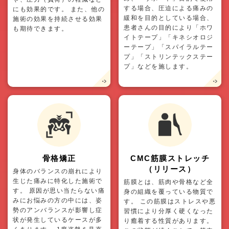
する場合、圧迫による痛みの
にも効果的です。 また、他の
緩和を目的としている場合、
施術の効果を持続させる効果
患者さんの目的により「ホワ
も期待できます。
イトテープ」「キネシオロジ
ーテープ」「スパイラルテー
プ」「ストリンテックステー
プ」などを施します。
骨格矯正
CMC筋膜ストレッチ
（リリース）
身体のバランスの崩れにより
生じた痛みに特化した施術で
筋膜とは、筋肉や骨格など全
す。 原因が思い当たらない痛
身の組織を覆っている物質で
みにお悩みの方の中には、姿
す。 この筋膜はストレスや悪
勢のアンバランスが影響し症
習慣により分厚く硬くなった
状が発生しているケースが多
り癒着する性質があります。