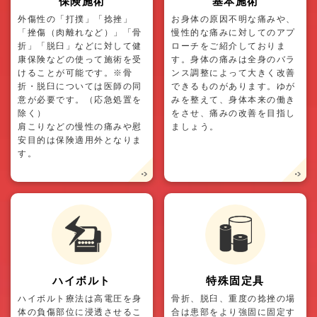
保険施術
基本施術
外傷性の「打撲」「捻挫」
お身体の原因不明な痛みや、
「挫傷（肉離れなど）」「骨
慢性的な痛みに対してのアプ
折」「脱臼」などに対して健
ローチをご紹介しておりま
康保険などの使って施術を受
す。身体の痛みは全身のバラ
けることが可能です。※骨
ンス調整によって大きく改善
折・脱臼については医師の同
できるものがあります。ゆが
意が必要です。（応急処置を
みを整えて、身体本来の働き
除く）
をさせ、痛みの改善を目指し
肩こりなどの慢性の痛みや慰
ましょう。
安目的は保険適用外となりま
す。
ハイボルト
特殊固定具
ハイボルト療法は高電圧を身
骨折、脱臼、重度の捻挫の場
体の負傷部位に浸透させるこ
合は患部をより強固に固定す