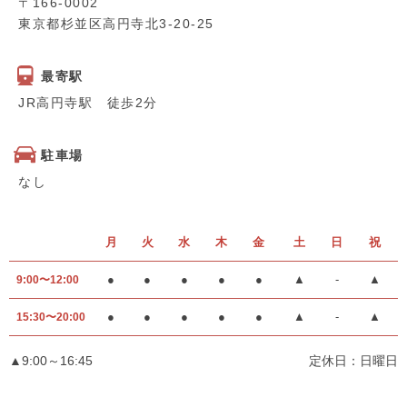
〒166-0002
東京都杉並区高円寺北3-20-25
最寄駅
JR高円寺駅 徒歩2分
駐車場
なし
月
火
水
木
金
土
日
祝
●
●
●
●
●
▲
-
▲
9:00〜12:00
●
●
●
●
●
▲
-
▲
15:30〜20:00
▲9:00～16:45
定休日：日曜日