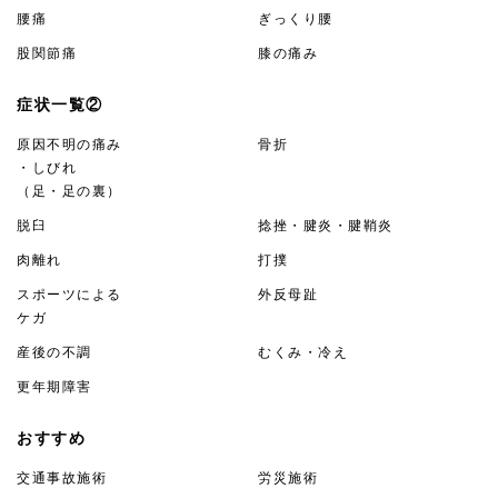
腰痛
ぎっくり腰
股関節痛
膝の痛み
症状一覧②
原因不明の痛み
骨折
・しびれ
（足・足の裏）
脱臼
捻挫・腱炎・腱鞘炎
肉離れ
打撲
スポーツによる
外反母趾
ケガ
産後の不調
むくみ・冷え
更年期障害
おすすめ
交通事故施術
労災施術