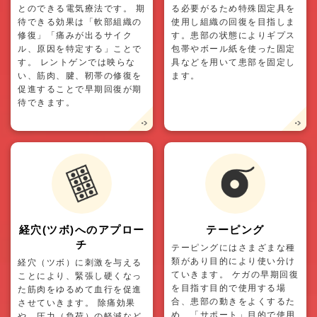
とのできる電気療法です。 期
る必要がるため特殊固定具を
待できる効果は「軟部組織の
使用し組織の回復を目指しま
修復」「痛みが出るサイク
す。患部の状態によりギプス
ル、原因を特定する」ことで
包帯やボール紙を使った固定
す。 レントゲンでは映らな
具などを用いて患部を固定し
い、筋肉、腱、靭帯の修復を
ます。
促進することで早期回復が期
待できます。
経穴(ツボ)へのアプロー
テーピング
チ
テーピングにはさまざまな種
類があり目的により使い分け
経穴（ツボ）に刺激を与える
ていきます。 ケガの早期回復
ことにより、緊張し硬くなっ
を目指す目的で使用する場
た筋肉をゆるめて血行を促進
合、患部の動きをよくするた
させていきます。 除痛効果
め、「サポート」目的で使用
や、圧力（負荷）の軽減など