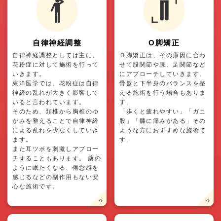
自律神経調整
O脚矯正
自律神経調整としては主に、
Ｏ脚矯正は、その原因に合わ
花粉症に対して施術を行って
せて股関節や膝、足関節など
いきます。
にアプローチしていきます。
東洋医学では、花粉症は自律
骨盤と下半身のバランスを整
神経の乱れが大きく影響して
える施術を行う場合もありま
いると言われています。
す。
そのため、頚椎から胸椎のゆ
「歩くと疲れやすい」「ガニ
がみを整えることで自律神経
股」「膝に痛みがある」その
による乱れを少なくしていき
ような方におすすめな施術で
ます。
す。
また耳ツボを刺激しアプロー
チすることもあります。 薬の
ように眠たくなる、倦怠感を
感じるなどの副作用もない安
心な施術です。